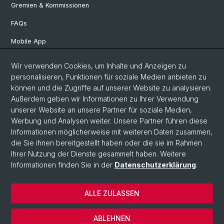
Gremien & Kommissionen
FAQs
Mobile App
Departement Altertumswissenschaften
Wir verwenden Cookies, um Inhalte und Anzeigen zu
personalisieren, Funktionen für soziale Medien anbieten zu
Departement Geschichte
können und die Zugriffe auf unserer Website zu analysieren.
Departement Gesellschaftswissenschaften
Außerdem geben wir Informationen zu Ihrer Verwendung
unserer Website an unsere Partner für soziale Medien,
Departement Künste, Medien, Philosophie
Werbung und Analysen weiter. Unsere Partner führen diese
Informationen möglicherweise mit weiteren Daten zusammen,
Departement Sprach- und Literaturwissenschaften
die Sie ihnen bereitgestellt haben oder die sie im Rahmen
Ihrer Nutzung der Dienste gesammelt haben. Weitere
Informationen finden Sie in der
Datenschutzerklärung
.
© Universität Basel
Philosophisch-Historische Fakultät
ALLE ZULASSEN
Kontakt & Öffnungszeiten
Datenschutzerklärung
ABLEHNEN