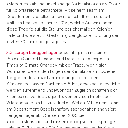
«Moderne» sah und unabhängige Nationalstaaten als Ersatz
für Kolonialreiche betrachtete. Mit seinem Team am
Departement Gesellschaftswissenschaften untersucht
Matthias Leanza ab Januar 2025, welche Auswirkungen
diese Theorie auf die Stellung der ehemaligen Kolonien
hatte und wie sie zur Gestaltung der globalen Ordnung der
letzten 70 Jahre beigetragen hat.
Dr. Luregn Lenggenhager
beschäftigt sich in seinem
Projekt «Curated Escapes and Derelict Landscapes in
Times of Climate Change» mit der Frage, wohin sich
Wohlhabende vor den Folgen der Klimakrise zurückziehen.
Tiefgreifende Umweltveränderungen durch den
Klimawandel lassen Flächen veröden, gewisse Landstriche
werden zunehmend unbewohnbar. Zugleich schaffen sich
Eliten exklusive Rückzugsorte, von privaten Inseln über
Wildreservate bis hin zu virtuellen Welten. Mit seinem Team
am Departement Gesellschaftswissenschaften analysiert
Lenggenhager ab 1. September 2025 die
kolonialhistorischen und rassenideologischen Ursprünge
solcher Zufluchtsorte. Die Forschenden wollen damit die