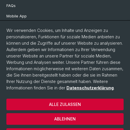
FAQs
Mobile App
Departement Altertumswissenschaften
Wir verwenden Cookies, um Inhalte und Anzeigen zu
personalisieren, Funktionen für soziale Medien anbieten zu
Departement Geschichte
können und die Zugriffe auf unserer Website zu analysieren.
Departement Gesellschaftswissenschaften
Außerdem geben wir Informationen zu Ihrer Verwendung
unserer Website an unsere Partner für soziale Medien,
Departement Künste, Medien, Philosophie
Werbung und Analysen weiter. Unsere Partner führen diese
Departement Sprach- und Literaturwissenschaften
Informationen möglicherweise mit weiteren Daten zusammen,
die Sie ihnen bereitgestellt haben oder die sie im Rahmen
Ihrer Nutzung der Dienste gesammelt haben. Weitere
Informationen finden Sie in der
Datenschutzerklärung
.
© Universität Basel
Philosophisch-Historische Fakultät
ALLE ZULASSEN
Kontakt & Öffnungszeiten
Datenschutzerklärung
ABLEHNEN
Impressum