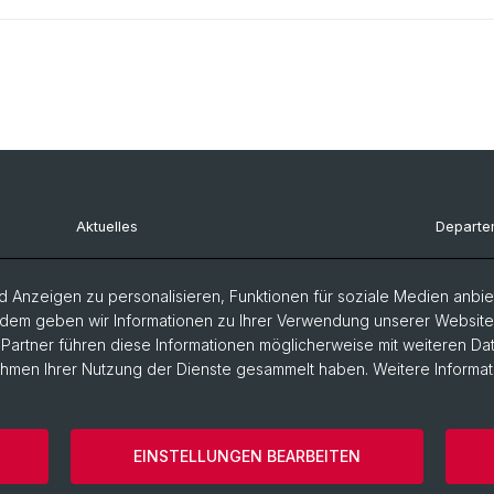
Aktuelles
Departe
Bewerbungen
Departe
 Anzeigen zu personalisieren, Funktionen für soziale Medien anbiet
Gremien & Kommissionen
Departe
dem geben wir Informationen zu Ihrer Verwendung unserer Website a
artner führen diese Informationen möglicherweise mit weiteren D
FAQs
Departem
Rahmen Ihrer Nutzung der Dienste gesammelt haben. Weitere Informat
Mobile App
Departe
Literatu
EINSTELLUNGEN BEARBEITEN
storische Fakultät
Kontakt & Öffnungszeiten
Datenschutzerklä