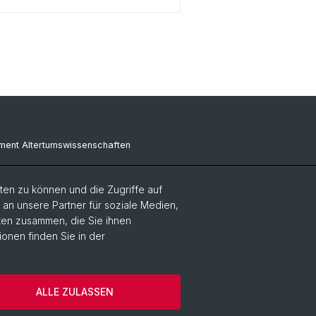
ment Altertumswissenschaften
ment Geschichte
en zu können und die Zugriffe auf
ment Gesellschaftswissenschaften
n unsere Partner für soziale Medien,
aten zusammen, die Sie ihnen
ent Künste, Medien, Philosophie
ionen finden Sie in der
ment Sprach- und
rwissenschaften
ALLE ZULASSEN
rung
Impressum
Cookies