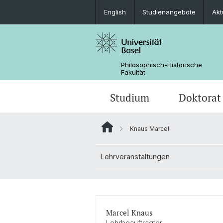
English
Studienangebote
Akt
Philosophisch-Historische
Fakultät
Studium
Doktorat
Knaus Marcel
Studienangebote
Promotionsfächer
Forschungsprojekte
Weiterbildungsangebote
Aktuelles
Lehrveranstaltungen
Mobilität
Doktoratsprogramme
Nachwuchsförderung
Bewerbungen
Ansprechpersonen
Dokumente & Merkblätter
Service
Marcel Knaus
Lehrbeauftragter