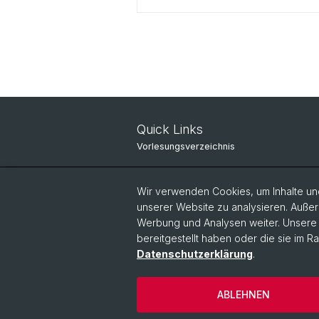
Quick Links
Vorlesungsverzeichnis
IT-Services
Wir verwenden Cookies, um Inhalte und
Online Services
unserer Website zu analysieren. Außer
Werbung und Analysen weiter. Unsere P
Personensuche
bereitgestellt haben oder die sie im 
Personeninfo
Datenschutzerklärung
.
ABLEHNEN
© Universität Basel
Philosophisch-Hi