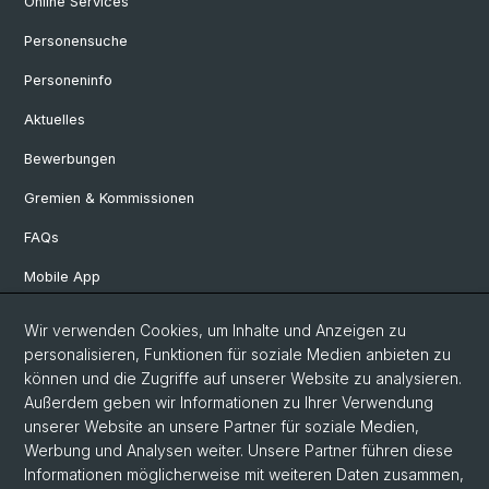
Online Services
Personensuche
Personeninfo
Aktuelles
Bewerbungen
Gremien & Kommissionen
FAQs
Mobile App
Departement Altertumswissenschaften
Wir verwenden Cookies, um Inhalte und Anzeigen zu
personalisieren, Funktionen für soziale Medien anbieten zu
Departement Geschichte
können und die Zugriffe auf unserer Website zu analysieren.
Departement Gesellschaftswissenschaften
Außerdem geben wir Informationen zu Ihrer Verwendung
unserer Website an unsere Partner für soziale Medien,
Departement Künste, Medien, Philosophie
Werbung und Analysen weiter. Unsere Partner führen diese
Departement Sprach- und Literaturwissenschaften
Informationen möglicherweise mit weiteren Daten zusammen,