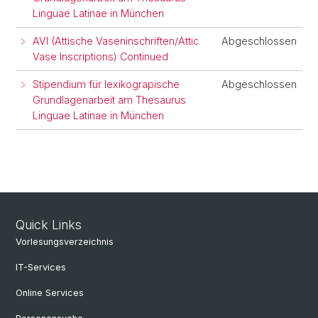
Linguae Latinae in München
AVI (Attische Vaseninschriften/Attic
Abgeschlossen
Vase Inscriptions) Continued
Stipendium für lexikograpische
Abgeschlossen
Grundlagenarbeit am Thesaurus
Linguae Latinae in München
Quick Links
Vorlesungsverzeichnis
IT-Services
Online Services