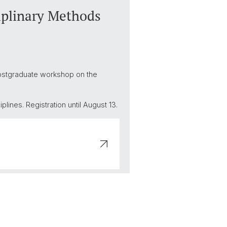
iplinary Methods
postgraduate workshop on the
ines. Registration until August 13.