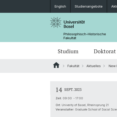
English
Studienangebote
Akt
Philosophisch-Historische
Fakultät
Studium
Doktorat
Fakultät
Aktuelles
New K
Studienangebote
Promotionsfächer
Forschungsprojekte
Weiterbildungsangebote
Aktuelles
Mobilität
Doktoratsprogramme
Nachwuchsförderung
Bewerbungen
14
SEPT. 2023
Ansprechpersonen
Dokumente & Merkblätter
Service
Zeit:
09:00 - 17:00
Ort:
Univerity of Basel, Rheinsprung 21
Veranstalter:
Graduate School of Social Sci