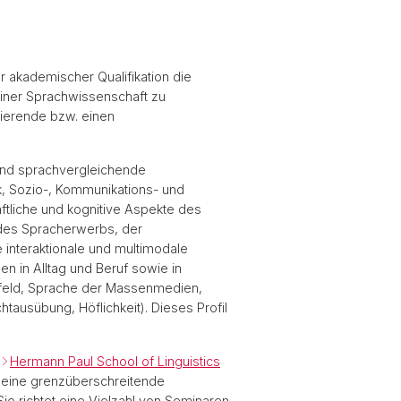
 akademischer Qualifikation die
meiner Sprachwissenschaft zu
ierende bzw. einen
 und sprachvergleichende
k, Sozio-, Kommunikations- und
haftliche und kognitive Aspekte des
 des Spracherwerbs, der
e interaktionale und multimodale
n in Alltag und Beruf sowie in
 Umfeld, Sprache der Massenmedien,
tausübung, Höflichkeit). Dieses Profil
r
Hermann Paul School of Linguistics
t eine grenzüberschreitende
Sie richtet eine Vielzahl von Seminaren