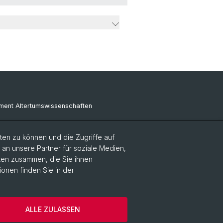
ment Altertumswissenschaften
ment Geschichte
en zu können und die Zugriffe auf
ment Gesellschaftswissenschaften
n unsere Partner für soziale Medien,
aten zusammen, die Sie ihnen
ent Künste, Medien, Philosophie
ionen finden Sie in der
ment Sprach- und
rwissenschaften
ALLE ZULASSEN
rung
Impressum
Cookies