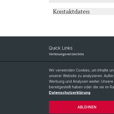
Kontaktdaten
Quick Links
Vorlesungsverzeichnis
IT-Services
Wir verwenden Cookies, um Inhalte und
Online Services
unserer Website zu analysieren. Außer
Werbung und Analysen weiter. Unsere P
Personensuche
bereitgestellt haben oder die sie im 
Personeninfo
Datenschutzerklärung
.
ABLEHNEN
© Universität Basel
Philosophisch-Hi