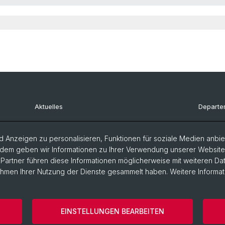
Aktuelles
Departe
Bewerbungen
Departe
 Anzeigen zu personalisieren, Funktionen für soziale Medien anbiet
Gremien & Kommissionen
Departe
dem geben wir Informationen zu Ihrer Verwendung unserer Website a
artner führen diese Informationen möglicherweise mit weiteren D
FAQs
Departem
Rahmen Ihrer Nutzung der Dienste gesammelt haben. Weitere Informat
Mobile App
Departe
Literatu
EINSTELLUNGEN BEARBEITEN
storische Fakultät
Kontakt & Öffnungszeiten
Datenschutzerklä