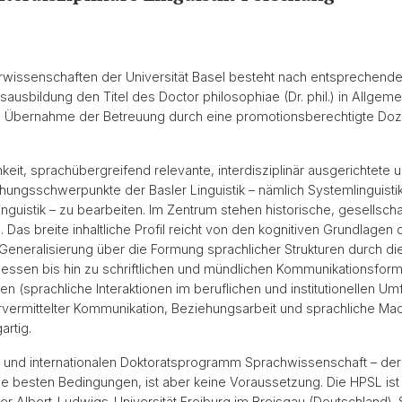
wissenschaften der Universität Basel besteht nach entsprechender
sausbildung den Titel des Doctor philosophiae (Dr. phil.) in Allge
ie Übernahme der Betreuung durch eine promotionsberechtigte Doz
keit, sprachübergreifend relevante, interdisziplinär ausgerichtete
ungsschwerpunkte der Basler Linguistik – nämlich Systemlinguisti
 Linguistik – zu bearbeiten. Im Zentrum stehen historische, gesellsc
as breite inhaltliche Profil reicht von den kognitiven Grundlagen
 Generalisierung über die Formung sprachlicher Strukturen durch di
ssen bis hin zu schriftlichen und mündlichen Kommunikationsforme
xten (sprachliche Interaktionen im beruflichen und institutionellen
rvermittelter Kommunikation, Beziehungsarbeit und sprachliche Mach
artig.
ren und internationalen Doktoratsprogramm Sprachwissenschaft – de
die besten Bedingungen, ist aber keine Voraussetzung. Die HPSL is
der Albert-Ludwigs-Universität Freiburg im Breisgau (Deutschland). 