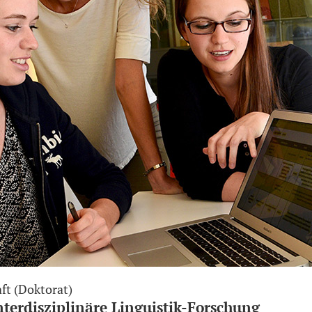
ft (Doktorat)
nterdisziplinäre Linguistik-Forschung